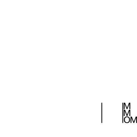
Высшая академическая школа графического дизайна — обр
Московского художественного училища прикладного искус
как профессионалы. Акция «Ночь музеев» предоставила в
Петровке.
Материал подготовила Ирина Сосновская
ДИ №4/2011
24 августа 2011
Поделиться: