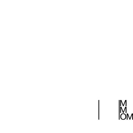
напластования, брызги, перекрывающие изображение, возв
страшного, если экспрессивная клякса перекрыла три чет
написанного медведя настоящим мехом — это вполне уклад
вещественную достоверность и магические свойства. Живо
ритуальности, природной магии заставляет Петра и на выст
зреют, настает время сбора, и они заполняют галерею. Как
гораздо милее, но и более соответствующим моменту, чем
​ДИ №2
/2014
22 декабря 2014
Поделиться: