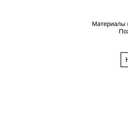
К
П
Материалы н
По
НАДЕЖДА КРА
С точки зрения произведения