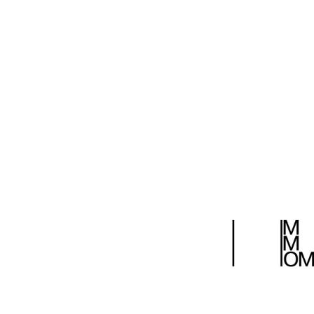
САД РАСХОДЯЩИХСЯ ЦИФР
САД РАСХОДЯЩИХСЯ Ц
NET ART vs NFT ART
Соединение прерв
Страницы:
1
2
3
4
5
6
...
>|