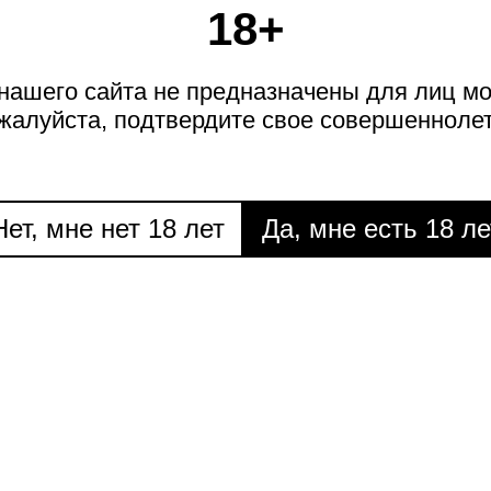
НЕДЕЛИ
НИЖНАЯ
18+
ОЛКА
ашего сайта не предназначены для лиц мо
жалуйста, подтвердите свое совершеннолет
П
Р
С
Т
У
Ф
Х
Ц
Ч
Ш
Щ
Э
Ю
Я
Нет, мне нет 18 лет
Да, мне есть 18 ле
ЮЛИЯ ЮСМА