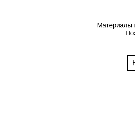
К
П
Материалы н
По
АВТОРЫ
А
Б
В
Г
Д
Е
Ж
З
И
К
Л
М
Н
О
ГРИГОРИЙ ЮЩЕНКО