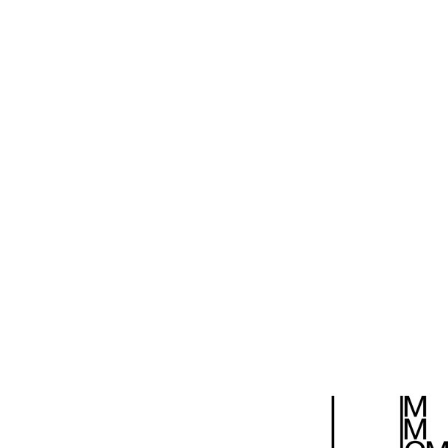
то в футуристическом ресторане еда и предста
созданию нового мира, координаты которого зад
архитектурном, а теперь и на гастрономическом 
синтетическом единстве.
Гастрономический бум, захвативший человечество
обратиться к футуристическому синтезу искусст
художников и, возможно, на новом витке развит
новым подходом к этой простой человеческой не
ДИ №6-2018
19 декабря 2018
Поделиться: