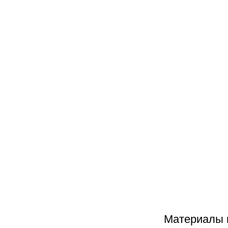
Лаборатория Art&Science
живет иное во мне». Назв
художницы Марион Лаваль
лошадиного иммуноглобул
Материалы н
Эта работа раскрывает о