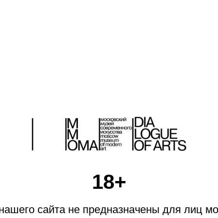
18+
 открыла новое пространство в Западном крыле Новой Тре
ание проекта созвучно биоарт-перформансу «Да живет лоша
-Жанте, представленному здесь же. Француженка ввела се
ина, пытаясь максимально приблизить себя к животному.
ашего сайта не предназначены для лиц мо
сновную концепцию выставки — выстраивание диалога меж