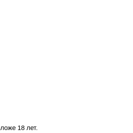
тьяковки выставкой «Да
дь во мне» (2011)
бе в кровь сыворотку
ложе 18 лет.
ду человеком и иным,