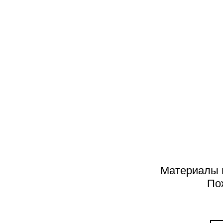
РЕЦЕНЗИИ
Изнанка изображения как сон
картины
Материалы н
По