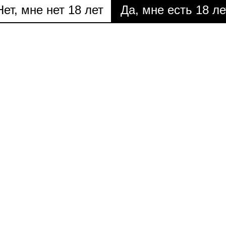
Нет, мне нет 18 лет
Да, мне есть 18 ле
РЕЦЕНЗИИ
РЕЦЕНЗИИ
Blue Pieta
Китайский десант в Венеции