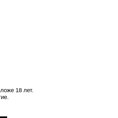
РЕЦЕНЗИИ
Ледокол «Ленин»: время,
вперед!
ложе 18 лет.
ие.