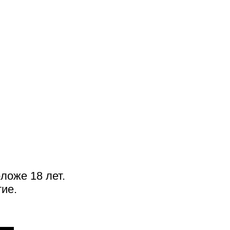
IN MEMORIAM
Плач философа
ложе 18 лет.
ие.