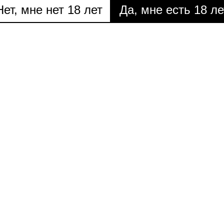
Нет, мне нет 18 лет
Да, мне есть 18 ле
КОНТУРЫ НОВОГО МИРА
КИНО
Виктор Мазин о намерении
Заклинатели хтони
Медл
остаться в аналоговой
реальности