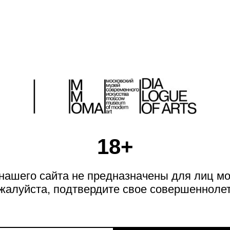
КОНТУРЫ НОВОГО МИРА
ДАЙДЖЕСТ
18+
Futura condensed medium.
Неразбериха
Екатерина Первенцева о
будущем культуры
ашего сайта не предназначены для лиц мо
жалуйста, подтвердите свое совершеннолет