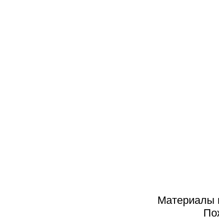
К
П
НОМЕР 4. 2006
2025
2024
2023
2022
2021
2020
2019
Материалы н
2018
По