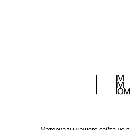
Герасименко
Страницы:
1
2
3
4
5
6
7
8
9
10
...
>|
Материалы нашего сайта не п