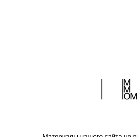
Страницы:
|<
...
3
4
5
6
7
8
9
10
11
12
13
...
>|
Материалы нашего сайта не п