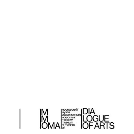
НЕДЕЛИ
НИЖНАЯ
ОЛКА
ТЕМА НОМЕРА:
ВЫСТАВ
КОНТУРЫ НОВОГО МИРА
ПОСЛАН
10
Futura condensed
105 Але
medium.
Хокусай.
Екатерина Первенцева
Луковые
20 Субъект перемен.
106 Влад
Алиса Багдонайте
Письмо 
24
Два небезопасных
108 Рома
метра.
110 Юрии
Виктор Мазин
названи
28 По ту сторону
112 Илья
человеческого.
Не спи, 
Беседа Светланы
114 Ники
Гусаровой и Елены
Будущее
Петровской
116 Ната