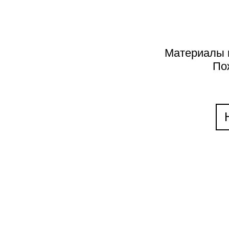
2017
2016
2015
Материалы н
На обложке:
По
2014
Марина Скепн
Прыжок. 2020.
2013
чай, грунт, ка
Специально д
2012
проекта ДИ 3–
«Послание в 
2011
2010
2009
2008
2007
2006