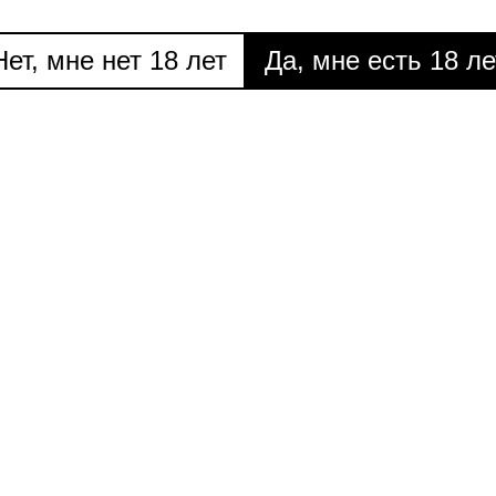
ема: Невидимое
Тема: Видимое
Тема: по
Нет, мне нет 18 лет
Да, мне есть 18 ле
N4. 2024
N5. 2024
Тема: ни о чем
Тема: нашептали