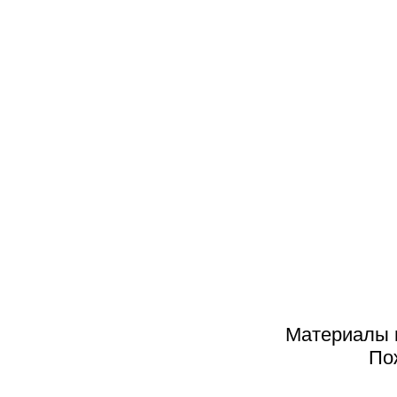
К
П
АРХИВ
2025
2024
2023
2022
2021
2020
Материалы н
2019
По
2018