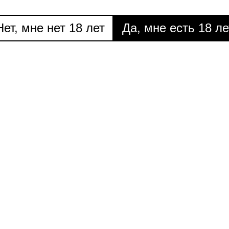
укция смешного
Тема: Упрощение
Тем
Нет, мне нет 18 лет
Да, мне есть 18 ле
N4. 2014
N5. 2014
ема: Культурная
Тема: Музей 2.0
Те
идентификация