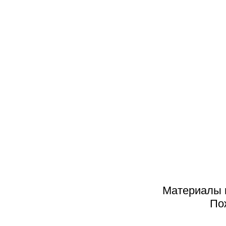
К
П
АРХИВ
2025
2024
2023
2022
2021
2020
Материалы н
2019
По
2018