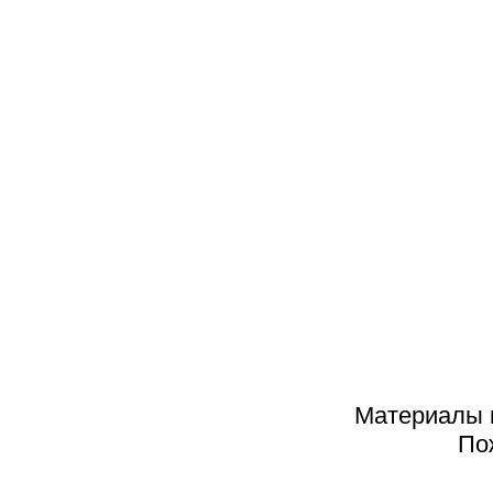
К
П
НОМЕР 3. 2023
2025
2024
2023
2022
2021
2020
Материалы н
2019
По
2018