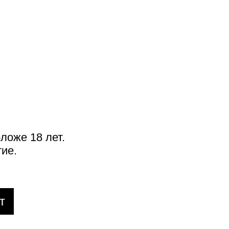
ложе 18 лет.
КНИГИ
Дематериализация: голос
ие.
шестидесятых
т