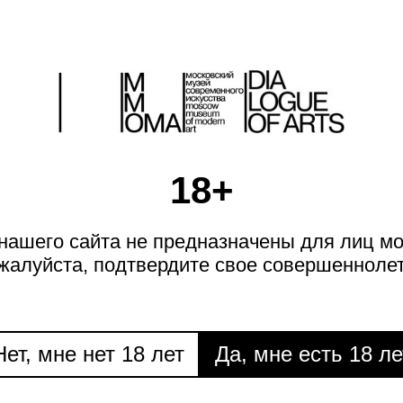
18+
ашего сайта не предназначены для лиц мо
КНИГИ
КНИГИ
Книжная полка Сергея Попова
Книжная полка Сергея Попова
жалуйста, подтвердите свое совершеннолет
Нет, мне нет 18 лет
Да, мне есть 18 ле