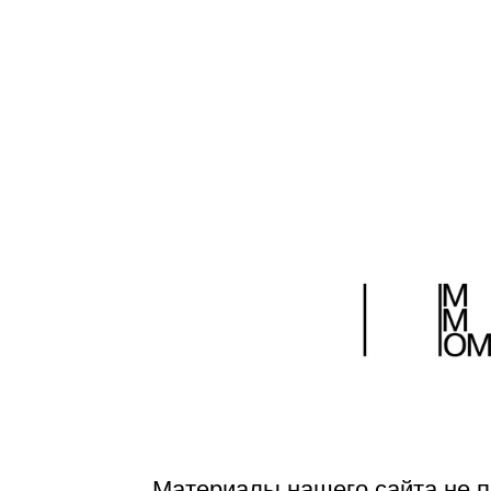
Страницы:
1
2
3
4
5
6
...
>|
Материалы нашего сайта не п